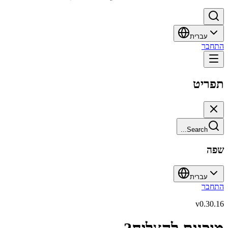
עברית
התחבר
תפריט
Search...
שפה
עברית
התחבר
v
0.30.16