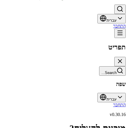
עברית
התחבר
תפריט
Search...
שפה
עברית
התחבר
v
0.30.16