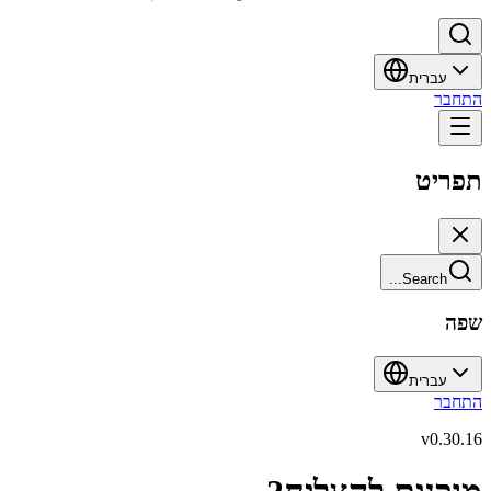
עברית
התחבר
תפריט
Search...
שפה
עברית
התחבר
v
0.30.16