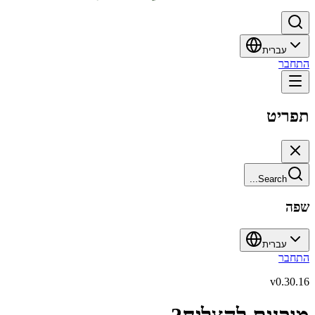
עברית
התחבר
תפריט
Search...
שפה
עברית
התחבר
v
0.30.16