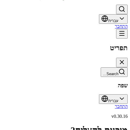
עברית
התחבר
תפריט
Search...
שפה
עברית
התחבר
v
0.30.16