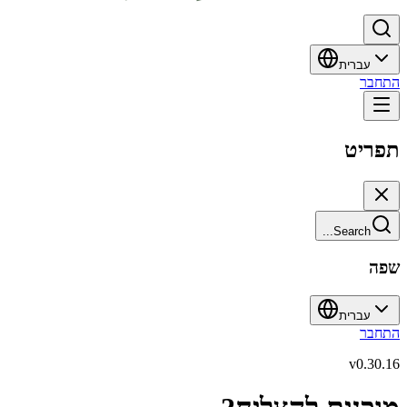
עברית
התחבר
תפריט
Search...
שפה
עברית
התחבר
v
0.30.16