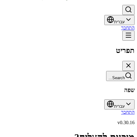
עברית
התחבר
תפריט
Search...
שפה
עברית
התחבר
v
0.30.16