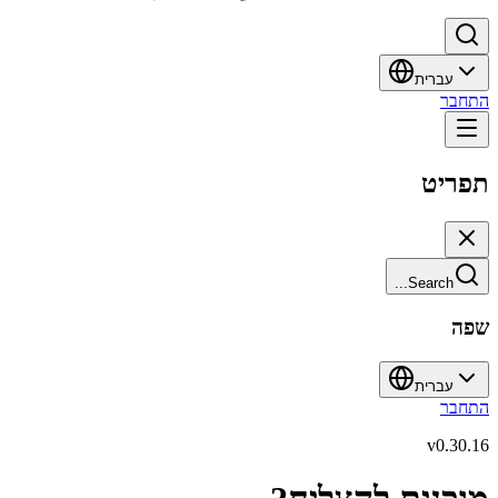
עברית
התחבר
תפריט
Search...
שפה
עברית
התחבר
v
0.30.16