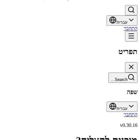
עברית
התחבר
תפריט
Search...
שפה
עברית
התחבר
v
0.30.16