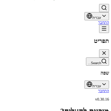
עברית
התחבר
תפריט
Search...
שפה
עברית
התחבר
v
0.30.16