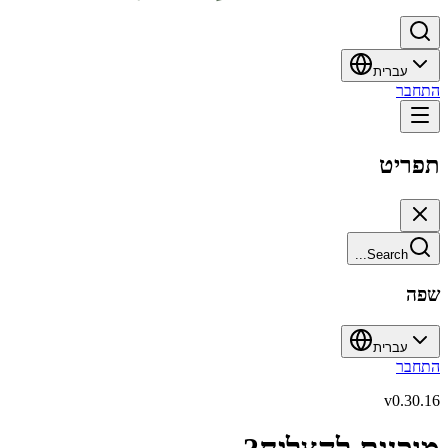
עברית
התחבר
תפריט
Search...
שפה
עברית
התחבר
v
0.30.16