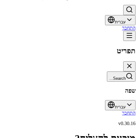
עברית
התחבר
תפריט
Search...
שפה
עברית
התחבר
v
0.30.16