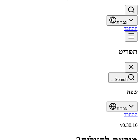
עברית
התחבר
תפריט
Search...
שפה
עברית
התחבר
v
0.30.16